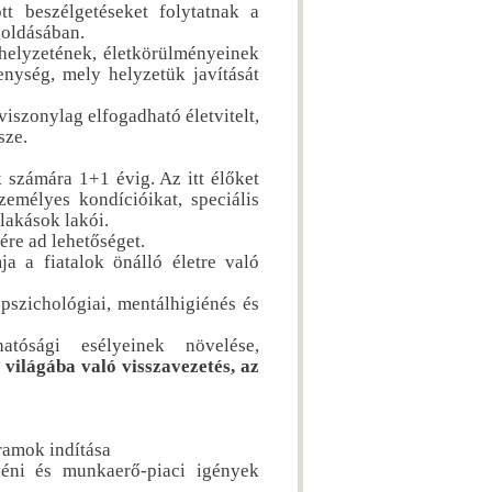
t beszélgetéseket folytatnak a
goldásában.
 helyzetének, életkörülményeinek
enység, mely helyzetük javítását
viszonylag elfogadható életvitelt,
sze.
k számára 1+1 évig. Az itt élőket
zemélyes kondícióikat, speciális
lakások lakói.
ére ad lehetőséget.
a a fiatalok önálló életre való
 pszichológiai, mentálhigiénés és
thatósági esélyeinek növelése,
világába való visszavezetés, az
ramok indítása
yéni és munkaerő-piaci igények