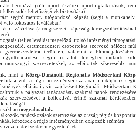
turális beruházás (célcsoport részére csoportfoglalkozások, tré
t felkészülés lehetőségének biztosítása)
atást segítő mentor, utógondozó képzés (segít a munkahely
l való fokozatos leválásban)
lakások vásárlása (a megszerzett képességek megszilárdításána
tere)
ámogatás (teljes leválást megelőző utolsó intézményi támogatás
megbeszélő, esetmenedzseri csoportokat szervező hálózat műk
és gyermekvédelmi területen, valamint a bűnmegelőzésbe
k együttműködését segíti az adott térségben működő külö
a munkaügyi szervezetekkel, az ellátottak sikeresebb munk
nk, mint a
Közép-Dunántúli Regionális Módszertani Közp
eladata volt a régió intézményei szakmai munkájának segít
ézmények ellátásait, visszajelzéseit.Regionális Módszertani
tosítottuk a pályázati tanácsadást, szakmai napok rendezéséve
ák szervezésével a kollektívát érintő szakmai kérdésekbe
 lehetőségét.
dőszakban
megvalósultak
:
lálkozók, tanácskozások szervezése az ország régiós központjai
kák, képzések a régió intézményeiben dolgozók számára
szervezetekkel szakmai egyeztetések