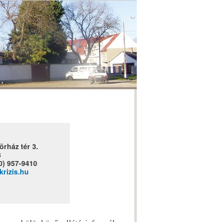
rház tér 3.
3
20) 957-9410
krizis.hu