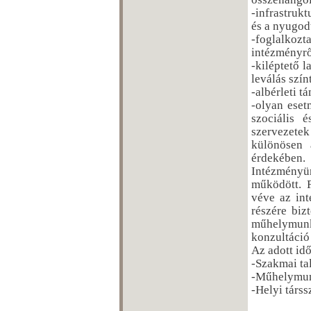
-infrastruk
és a nyugod
-foglalkozt
intézményrő
-kiléptető 
leválás szín
-albérleti t
-olyan eset
szociális 
szervezete
különösen 
érdekében.
Intézményü
működött. F
véve az int
részére biz
műhelymunk
konzultáció
Az adott i
-Szakmai ta
-Műhelymun
-Helyi társ