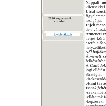
Nappali m
kliensekkel
Utcai szoci
figyelemmel
2026 augusztus 8
szolgálja.
szombat
Éjjeli men
de a változt
Átmeneti sz
Bejelentkezés
Teljes körű
esetfelelős
helyzetüket
Női hajlékt
Át
meneti s
felkészítés
A
Családok
jogi ellátás
Stratégiai
kirekesztőd
ottani tartó
Ennek feltét
-szakembere
-ellátottak
-képzések,
összehangol