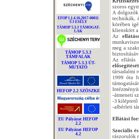
Kríziskeze
szoros egym
A dolgozók 
technikák, 
EFOP 1.1.4.16.2017-00011
ÚJ ESÉLY
körében igé
TÁMOP 5.3.3 TÁMOGAT-
klienskört a
LAK
Az
ellátá
munkaviszon
meg a szakm
TÁMOP 5.3.3
biztosításá
TÁMFALAK
Az ellátás
TÁMOP 5.3.3 ÚT-
elősegítésé
MUTATÓ
társadalmi r
1999 óta f
támogatásár
Intézményün
HEFOP 2.2 SZÖSZKE
-átmeneti sz
-3 kiléptető
-albérleti 
Ellátási fo
EU Pályázat HEFOP
2.2
EU Pályázat HEFOP
Szociális é
4.2
rászorulók r