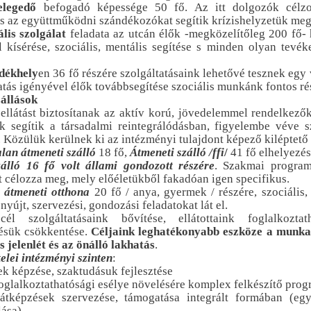
elegedő
befogadó képessége 50 fő. Az itt dolgozók célzot
 s az együttműködni szándékozókat segítik krízishelyzetük me
ális szolgálat
feladata az utcán élők -megközelítőleg 200 fő-
 kísérése, szociális, mentális segítése s minden olyan tevék
edékhely
en 36 fő részére szolgáltatásaink lehetővé tesznek egy 
atás igényével élők továbbsegítése szociális munkánk fontos ré
állások
 ellátást biztosítanak az aktív korú, jövedelemmel rendelkező
ök segítik a társadalmi reintegrálódásban, figyelembe véve s
. Közülük kerülnek ki az intézményi tulajdont képező kiléptető 
alan átmeneti szálló
18 fő,
Átmeneti szálló /ffi
/
41 fő elhelyezés
zálló 16 fő volt állami gondozott részére
. Szakmai programj
ét célozza meg, mely előéletükből fakadóan igen specifikus.
 átmeneti otthona
20 fő / anya, gyermek / részére, szociális,
t nyújt, szervezési, gondozási feladatokat lát el.
 cél szolgáltatásaink bővítése, ellátottaink foglalkozta
ésük csökkentése.
Céljaink leghatékonyabb eszköze a munka 
s jelenlét és az önálló lakhatás
.
elei intézményi szinten
:
k képzése, szaktudásuk fejlesztése
 foglalkoztathatósági esélye növelésére komplex felkészítő prog
 átképzések szervezése, támogatása integrált formában (eg
ása)