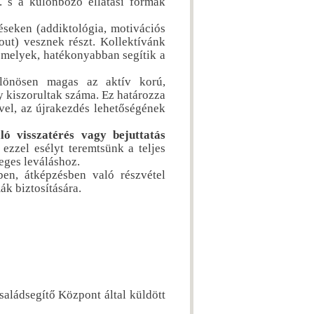
. s a különböző ellátási formák
seken (addiktológia, motivációs
out) vesznek részt. Kollektívánk
 melyek, hatékonyabban segítik a
lönösen magas az aktív korú,
 kiszorultak száma. Ez határozza
vel, az újrakezdés lehetőségének
ó visszatérés vagy bejuttatás
 ezzel esélyt teremtsünk a teljes
leges leváláshoz.
en, átképzésben való részvétel
ák biztosítására.
Családsegítő Központ által küldött