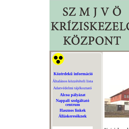
Közérdekű információ
Általános közzétételi lista
Adatvédelmi tájékoztató
Alcoa pályázat
Nappali szolgáltató
centrum
Hasznos linkek
Álláskeresőknek