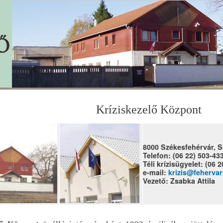
Kríziskezelő Központ
8000 Székesfehérvár, Sö
Telefon: (06 22) 503-43
Téli krízisügyelet: (06 
e-mail:
krizis@fehervar
Vezető: Zsabka Attila