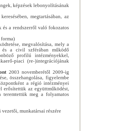
ningek, képzések lebonyolításának
 keresésében, megtartásában, az
k és a rendszerről való fokozatos
i forma)
ödtetése, megvalósítása, mely a
n és a civil szférában működő
nböző profilú intézményekkel,
aerő-piaci (re-)integrációjának
ont
2003 novemberétől 2009-ig
ése, összehangolása, figyelembe
 Központként a régió intézményei
l erősítettük az együttműködést,
n teremtettük meg a folyamatos
 vezetői, munkatársai részére