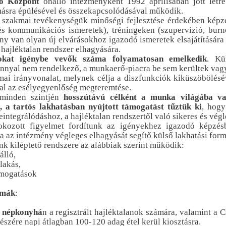
lő Központ
önálló intézményként 1992 áprilisában jött létre
ásra épülésével és összekapcsolódásával működik.
szakmai tevékenységük minőségi fejlesztése érdekében képzé
és kommunikációs ismeretek), tréningeken (szupervízió, burn
ny van olyan új elvárásokhoz igazodó ismeretek elsajátítására
 hajléktalan rendszer elhagyására.
sokat igénybe vevők száma folyamatosan emelkedik
. Kü
nyal nem rendelkező, a munkaerő-piacra be sem kerültek vagy
ai irányvonalat, melynek célja a diszfunkciók kiküszöbölésé
val az esélyegyenlőség megteremtése.
 minden szintjén
hosszútávú célként a munka világába val
t, a tartós lakhatásban nyújtott támogatást tűztük ki
, hogy
eintegrálódáshoz, a hajléktalan rendszertől való sikeres és vég
okozott figyelmet fordítunk az igényekhez igazodó képzésb
a az intézmény végleges elhagyását segítő külső lakhatási form
k kiléptető rendszere az alábbiak szerint működik:
álló,
 lakás,
támogatások
rmák
:
s népkonyhá
n a regisztrált hajléktalanok számára, valamint a 
észére napi átlagban 100-120 adag étel kerül kiosztásra.