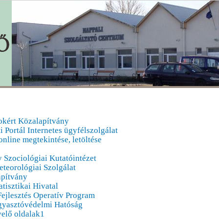
okért Közalapítvány
 Portál Internetes ügyfélszolgálat
nline megtekintése, letöltése
 Szociológiai Kutatóintézet
teorológiai Szolgálat
apítvány
tisztikai Hivatal
Fejlesztés Operatív Program
gyasztóvédelmi Hatóság
yelő oldalak1