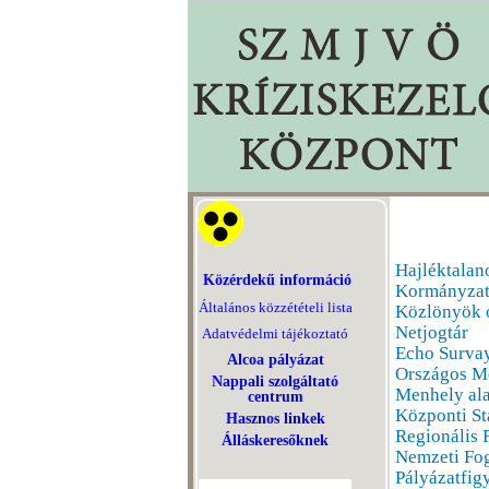
Hajléktalan
Közérdekű információ
Kormányzati
Általános közzétételi lista
Közlönyök o
Netjogtár
Adatvédelmi tájékoztató
Echo Survay
Alcoa pályázat
Országos Me
Nappali szolgáltató
Menhely al
centrum
Központi Sta
Hasznos linkek
Regionális 
Álláskeresőknek
Nemzeti Fo
Pályázatfig