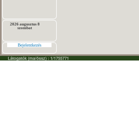
2026 augusztus 8
szombat
Bejelentkezés
Látogatók (ma/össz) : 1/1755771