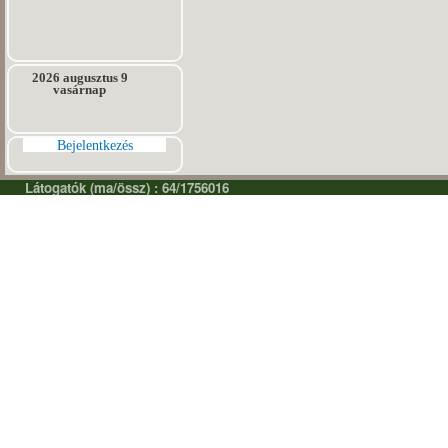
2026 augusztus 9
vasárnap
Bejelentkezés
Látogatók (ma/össz) : 64/1756016